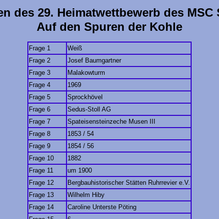
n des 29. Heimatwettbewerb des MSC
Auf den Spuren der Kohle
Frage 1
Weiß
Frage 2
Josef Baumgartner
Frage 3
Malakowturm
Frage 4
1969
Frage 5
Sprockhövel
Frage 6
Sedus-Stoll AG
Frage 7
Spateisensteinzeche Musen III
Frage 8
1853 / 54
Frage 9
1854 / 56
Frage 10
1882
Frage 11
um 1900
Frage 12
Bergbauhistorischer Stätten Ruhrrevier e.V.
Frage 13
Wilhelm Hiby
Frage 14
Caroline Unterste Pöting